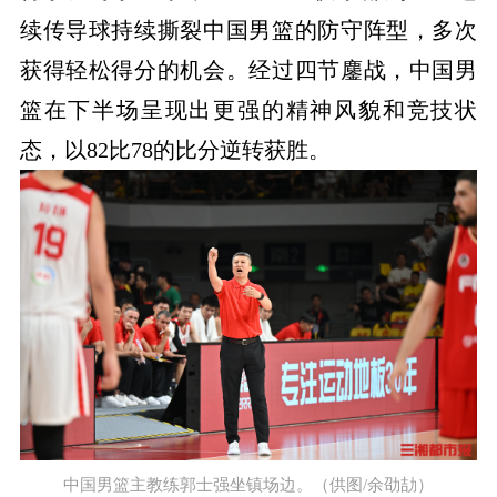
续传导球持续撕裂中国男篮的防守阵型，多次
获得轻松得分的机会。经过四节鏖战，中国男
篮在下半场呈现出更强的精神风貌和竞技状
态，以82比78的比分逆转获胜。
中国男篮主教练郭士强坐镇场边。（供图/余劭劼）