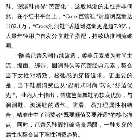
鞋、溯溪鞋跨界“芭蕾化”，这股风潮的走红并非偶
然。在小红书平台上，“Crocs芭蕾鞋”话题浏览量达
1182.1万，“Crocs洞洞鞋”话题浏览量更是超7.9亿，
大量年轻用户自发分享鞋子搭配，持续助推潮流破
圈。
“随着芭蕾风潮持续渗透，柔美元素成为时尚主
流，缎面、绑带、圆润鞋头等芭蕾经典元素，契合
当下女性对精致、松弛感的穿搭追求。更重要的
是，当下鞋履消费已从‘忍耐式时尚’转向‘舒适优
先’”。业内人士指出，传统芭蕾舞鞋的软底优势，与
洞洞鞋、溯溪鞋的透气、防滑、易打理属性相结
合，精准击中了消费者“既要颜值又要舒适”的核心痛
点。同时，芭蕾风鞋履打破场景局限，一鞋多穿的
属性也契合当下理性消费趋势。