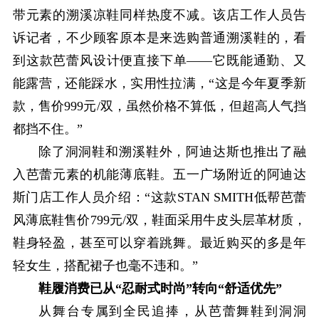
带元素的溯溪凉鞋同样热度不减。该店工作人员告
诉记者，不少顾客原本是来选购普通溯溪鞋的，看
到这款芭蕾风设计便直接下单——它既能通勤、又
能露营，还能踩水，实用性拉满，“这是今年夏季新
款，售价999元/双，虽然价格不算低，但超高人气挡
都挡不住。”
除了洞洞鞋和溯溪鞋外，阿迪达斯也推出了融
入芭蕾元素的机能薄底鞋。五一广场附近的阿迪达
斯门店工作人员介绍：“这款STAN SMITH低帮芭蕾
风薄底鞋售价799元/双，鞋面采用牛皮头层革材质，
鞋身轻盈，甚至可以穿着跳舞。最近购买的多是年
轻女生，搭配裙子也毫不违和。”
鞋履消费已从“忍耐式时尚”转向“舒适优先”
从舞台专属到全民追捧，从芭蕾舞鞋到洞洞