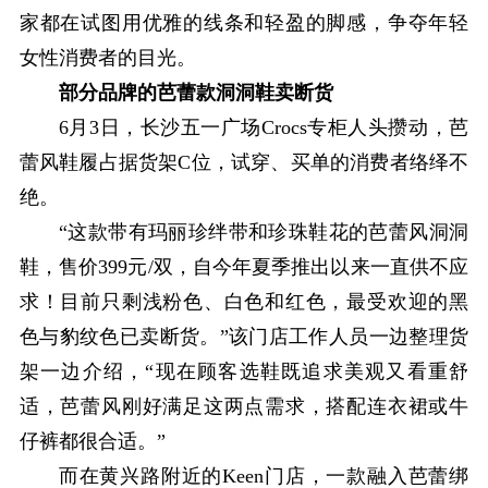
家都在试图用优雅的线条和轻盈的脚感，争夺年轻
女性消费者的目光。
部分品牌的芭蕾款洞洞鞋卖断货
6月3日，长沙五一广场Crocs专柜人头攒动，芭
蕾风鞋履占据货架C位，试穿、买单的消费者络绎不
绝。
“这款带有玛丽珍绊带和珍珠鞋花的芭蕾风洞洞
鞋，售价399元/双，自今年夏季推出以来一直供不应
求！目前只剩浅粉色、白色和红色，最受欢迎的黑
色与豹纹色已卖断货。”该门店工作人员一边整理货
架一边介绍，“现在顾客选鞋既追求美观又看重舒
适，芭蕾风刚好满足这两点需求，搭配连衣裙或牛
仔裤都很合适。”
而在黄兴路附近的Keen门店，一款融入芭蕾绑