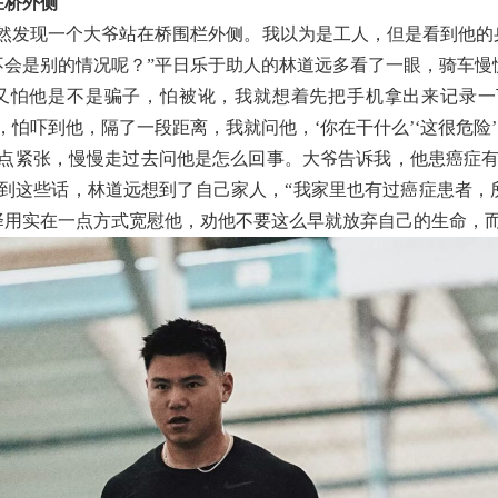
在桥外侧
突然发现一个大爷站在桥围栏外侧。我以为是工人，但是看到他的
不会是别的情况呢？”平日乐于助人的林道远多看了一眼，骑车慢
又怕他是不是骗子，怕被讹，我就想着先把手机拿出来记录一
怕吓到他，隔了一段距离，我就问他，‘你在干什么’‘这很危险’
有点紧张，慢慢走过去问他是怎么回事。大爷告诉我，他患癌症有
听到这些话，林道远想到了自己家人，“我家里也有过癌症患者，
择用实在一点方式宽慰他，劝他不要这么早就放弃自己的生命，而