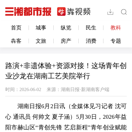
首页
城事
纵览
民生
教科
犇客
文旅
房产
消费
专题
路演+非遗体验+资源对接！这场青年创
业沙龙在湖南工艺美院举行
时间：2026-06-02
来源：湖南日报·新湖南客户端
湖南日报6月2日讯（全媒体见习记者 沈可
心 通讯员 何帅文 夏子涵）5月30日，2026年益
阳市赫山区“青创先锋 艺启新程”青年创业赋能