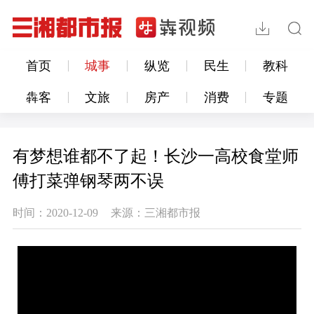
首页
城事
纵览
民生
教科
犇客
文旅
房产
消费
专题
有梦想谁都不了起！长沙一高校食堂师
傅打菜弹钢琴两不误
时间：2020-12-09
来源：三湘都市报