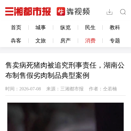
首页
城事
纵览
民生
教科
犇客
文旅
房产
消费
专题
售卖病死猪肉被追究刑事责任，湖南公
布制售假劣肉制品典型案例
时间：2026-07-08
来源：三湘都市报
作者：仝若楠