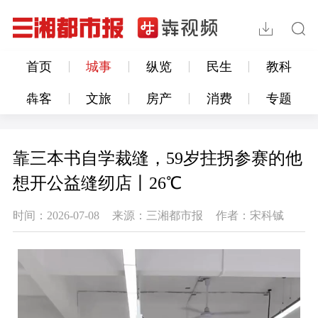
首页
城事
纵览
民生
教科
犇客
文旅
房产
消费
专题
靠三本书自学裁缝，59岁拄拐参赛的他
想开公益缝纫店丨26℃
时间：2026-07-08
来源：三湘都市报
作者：宋科铖