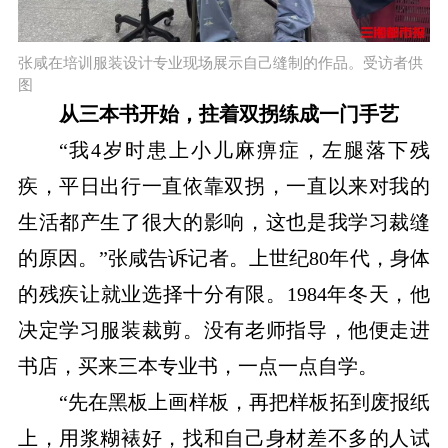
张咸​在培训服装设计专业现场展示自己缝制的作品。受访者供
图
从三本书开始，拄着双拐练成一门手艺
“我4岁时患上小儿麻痹症，左腿落下残
疾，平日出行一直依靠双拐，一直以来对我的
生活都产生了很大的影响，这也是我学习裁缝
的原因。”张咸告诉记者。上世纪80年代，身体
的残疾让就业选择十分有限。1984年冬天，他
决定学习服装裁剪。没有老师指导，他便走进
书店，买来三本专业书，一点一点自学。
“先在黑板上画样板，再把样板拓到废报纸
上，用浆糊裱好，找和自己身材差不多的人试