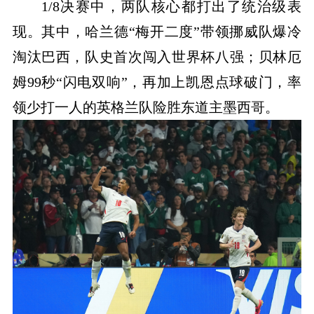
1/8决赛中，两队核心都打出了统治级表
现。其中，哈兰德“梅开二度”带领挪威队爆冷
淘汰巴西，队史首次闯入世界杯八强；贝林厄
姆99秒“闪电双响”，再加上凯恩点球破门，率
领少打一人的英格兰队险胜东道主墨西哥。