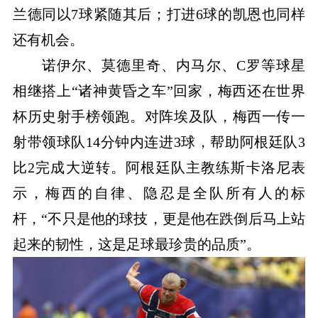
兰德同以7球紧随其后；打进6球的凯恩也同样
还有机会。
诺伊尔、莫德里奇、内马尔、C罗等球星
相继搭上“诸神黄昏之车”回家，梅西还在世界
杯历史射手榜领跑。对阵埃及队，梅西一传一
射带领球队14分钟内连进3球，帮助阿根廷队3
比2完成大逆转。阿根廷队主教练斯卡洛尼表
示，梅西的自律、隐忍是全队所有人的标
杆，“不只是他的球技，更是他在跌倒后马上站
起来的韧性，这是足球最珍贵的品质”。