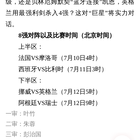
级，还是贝林厄姆默契“蓝牙连接”凯恩，英格
兰用最强利剑杀入4强？这对“巨星”将实力对
话。
8强对阵以及比赛时间（北京时间）
上半区：
法国VS摩洛哥（7月10日4时）
西班牙VS比利时（7月11日3时）
下半区：
挪威VS英格兰（7月12日5时）
阿根廷VS瑞士（7月12日9时）
一审：叶竹
二审：朱蓉
三审：彭治国