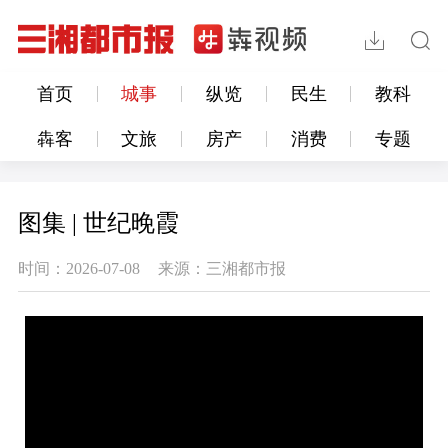
首页
城事
纵览
民生
教科
犇客
文旅
房产
消费
专题
图集 | 世纪晚霞
时间：2026-07-08
来源：三湘都市报