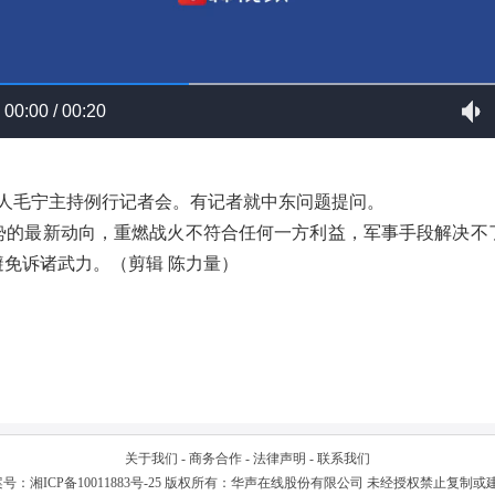
00:00 / 00:20
发言人毛宁主持例行记者会。有记者就中东问题提问。
势的最新动向，重燃战火不符合任何一方利益，军事手段解决不
免诉诸武力。（剪辑 陈力量）
关于我们
-
商务合作
-
法律声明
-
联系我们
案号：
湘ICP备10011883号-25
版权所有：华声在线股份有限公司 未经授权禁止复制或