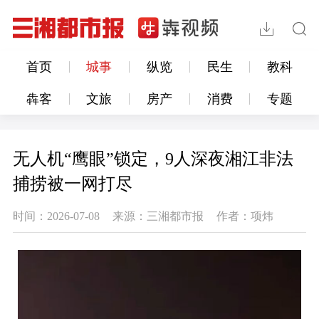
首页
城事
纵览
民生
教科
犇客
文旅
房产
消费
专题
无人机“鹰眼”锁定，9人深夜湘江非法
捕捞被一网打尽
时间：2026-07-08
来源：三湘都市报
作者：项炜