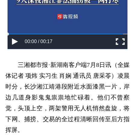
00:00 / 00:17
三湘都市报·新湖南客户端7月8日讯（全媒
体记者 项炜 实习生 肖娴 通讯员 唐采苓）凌晨
时分，长沙湘江靖港段附近水面漆黑一片，岸
边几道身影鬼鬼祟祟地忙碌着。他们不曾察
觉，头顶上空，两架警用无人机悄然盘旋，将
下网、捕捞、交易的全过程清晰回传至后方指
挥屏。