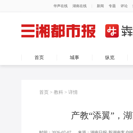
首页
城事
纵览
首页
>
教科
>
详情
产教“添翼”，
时间：2026-07-07
来源：湖南日报·新湖南客户