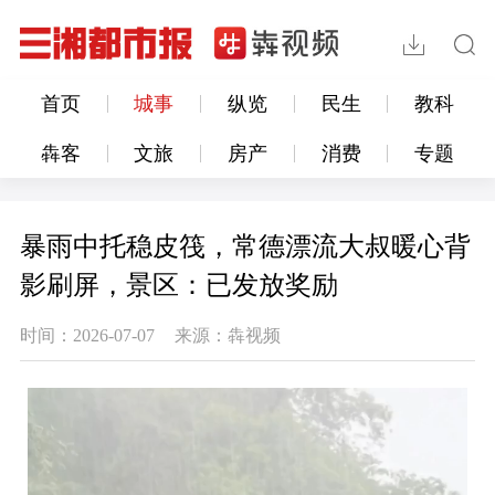
首页
城事
纵览
民生
教科
犇客
文旅
房产
消费
专题
暴雨中托稳皮筏，常德漂流大叔暖心背
影刷屏，景区：已发放奖励
时间：2026-07-07
来源：犇视频