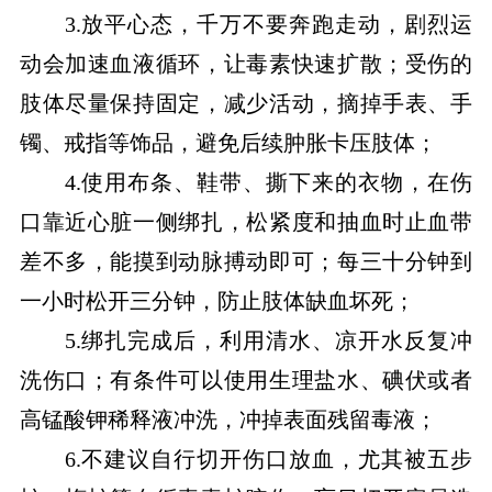
3.放平心态，千万不要奔跑走动，剧烈运
动会加速血液循环，让毒素快速扩散；受伤的
肢体尽量保持固定，减少活动，摘掉手表、手
镯、戒指等饰品，避免后续肿胀卡压肢体；
4.使用布条、鞋带、撕下来的衣物，在伤
口靠近心脏一侧绑扎，松紧度和抽血时止血带
差不多，能摸到动脉搏动即可；每三十分钟到
一小时松开三分钟，防止肢体缺血坏死；
5.绑扎完成后，利用清水、凉开水反复冲
洗伤口；有条件可以使用生理盐水、碘伏或者
高锰酸钾稀释液冲洗，冲掉表面残留毒液；
6.不建议自行切开伤口放血，尤其被五步