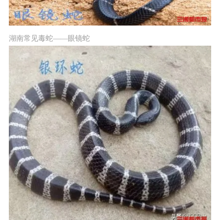
湖南常见毒蛇——眼镜蛇