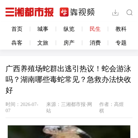
首页
城事
纵览
民生
教科
犇客
文旅
房产
消费
专题
广西养殖场蛇群出逃引热议！蛇会游泳
吗？湖南哪些毒蛇常见？急救办法快收
好
时间：2026-07-
来源：三湘都市报·网
作者：高煜
07
站
棋