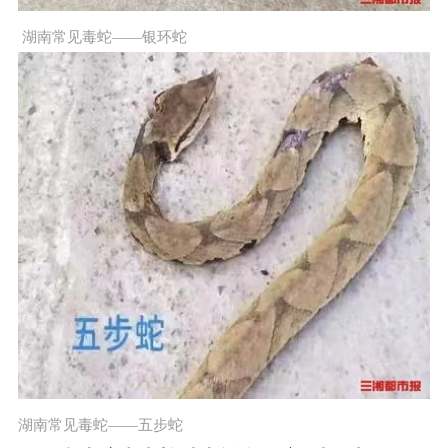
​ 湖南常见毒蛇——银环蛇
湖南常见毒蛇——五步蛇