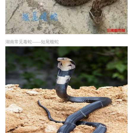
湖南常见毒蛇——短尾蝮蛇