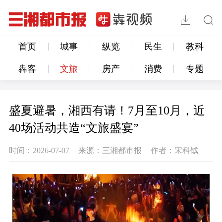
首页
城事
纵览
民生
教科
犇客
文旅
房产
消费
专题
盛夏避暑，湘西有请！7月至10月，近
40场活动共造“文旅盛宴”
时间：2026-07-07
来源：三湘都市报
作者：宋科铖