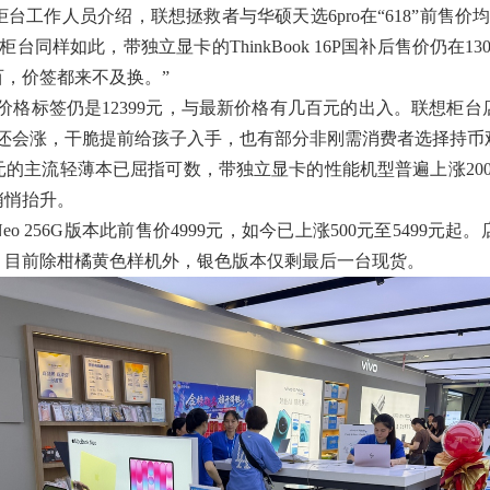
作人员介绍，联想拯救者与华硕天选6pro在“618”前售价均为
台同样如此，带独立显卡的ThinkBook 16P国补后售价仍在
，价签都来不及换。”
 16P价格标签仍是12399元，与最新价格有几百元的出入。联
还会涨，干脆提前给孩子入手，也有部分非刚需消费者选择持币
元的主流轻薄本已屈指可数，带独立显卡的性能机型普遍上涨200
悄悄抬升。
Neo 256G版本此前售价4999元，如今已上涨500元至549
，目前除柑橘黄色样机外，银色版本仅剩最后一台现货。