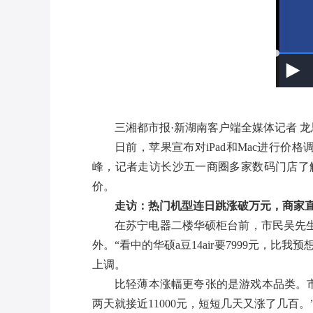
三湘都市报·新湖南客户端全媒体记者 龙
日前，苹果宣布对iPad和Mac进行价
峰，记者走访长沙五一商圈多家数码门店了
价。
走访：热门机型连日跳涨破万元，商家
在苏宁电器二楼华硕柜台前，市民吴先
外。“看中的华硕a豆14air要7999元
上调。
比轻薄本涨幅更夸张的是游戏本品类。市民
两天就接近11000元，短短几天又涨了几