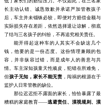
低了家长们的赔偿压力。不仅如此，在三名家
长主动认错、诚恳致歉并承诺严加管教孩子
后，车主并未锱铢必较，即便对方赔偿金额与
实际损失存在差距，依然选择退让谅解，彻底
了结与三名孩子的纠纷，不再追究相关责任。
能开得起这种车的人其实不会缺这几个
钱，他要的是一份态度。这份情理兼顾的包
容，并非纵容过错，而是成年人的善意与共
情。车主深知孩童天性顽皮，犯错在所难免，
但
孩子无知，家长不能无责
，闯祸的根源在于
监护人日常管教的缺位。
那位迟迟拒不露面的家长，恰恰暴露了最
糟糕的家庭教育——
逃避责任、漠视规则、漠