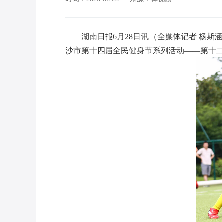
湖南日报
6月28日讯（全媒体记者 杨斯
沙市第十四届全民健身节系列活动
——第十