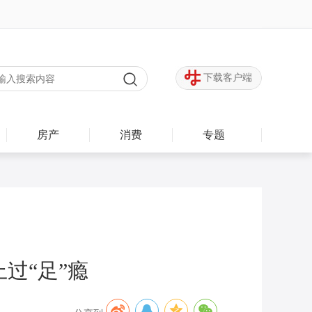
下载客户端
房产
消费
专题
过“足”瘾