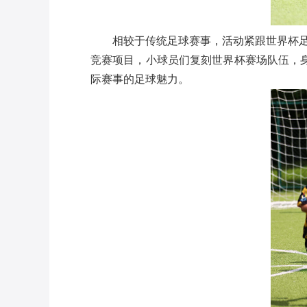
相较于传统足球赛事，
活动
紧跟世界杯
竞赛
项目，小球员们复刻世界杯赛场
队伍，
际赛事的足球魅力。