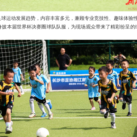
足球运动发展趋势，内容丰富多元，兼顾专业竞技性、趣味体验
身披本届世界杯决赛圈球队队服，
为现场观众带来了精彩纷呈的