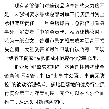
现有监管
部门
对连锁品牌总部约束力度不
足，未强制要求品牌总部对旗下门店预付资金
承担兜底责任，一旦单店爆雷，总部
仍
可置身
事外，消费者手中的会员卡、私教课协议瞬间
沦为一纸空文。普通市民
的
维权成本远高于损
失金额，大量受害者最终只能自认倒霉，客观
上纵容了商家
“卷款低成本跑路”的侥幸心理。
群众质问
“监管在哪”，本质是期待构建全
链条闭环监管，打破“出事才处置、事前无防
控”的被动治理模式。多地已落地的健身行业预
付资金第三方存管制度，完全可以在长沙全面
推广，从源头阻断跑路空间。