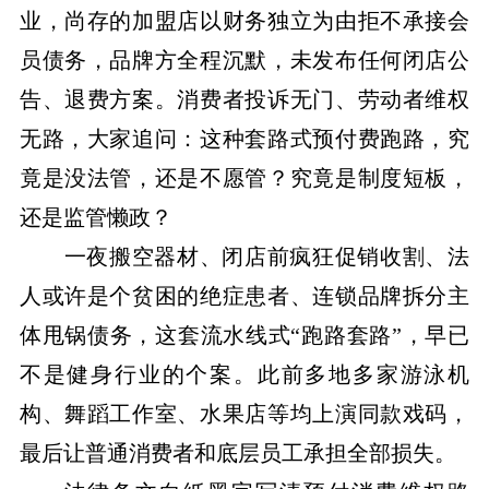
业，尚存的加盟店以财务独立为由拒不承接会
员债务，品牌方全程沉默，未发布任何闭店公
告、退费方案。消费者投诉无门、劳动者维权
无路，
大家追问
：这种套路式预付费跑路，究
竟是没法管，还是不愿管？究竟是制度短板，
还是监管懒政？
一夜搬空器材、闭店前疯狂促销收割、
法
人或许是个贫困的绝症患者、
连锁品牌拆分主
体甩锅债务，这套流水线式
“跑路套路”，早已
不是健身行业的个案。此前
多
地多家游泳机
构、舞蹈工作室
、
水果店等
均上演同款戏码
，
最后让普通消费者和底层员工承担全部损失。