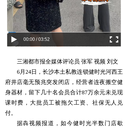
00:00 / 03:52
三湘都市报
全媒体评论员
张军
视频
刘文
6月24日，长沙本土私教连锁健时光河西王
府井店毫无预兆突发闭店，经营者连夜
搬
空健
身器材，留下
几十
名会员合计
87万余元未兑现
课时费，大批员工被拖欠工资、社保无人兑
付。
据犇视频报道，
如今健时光半数门店歇