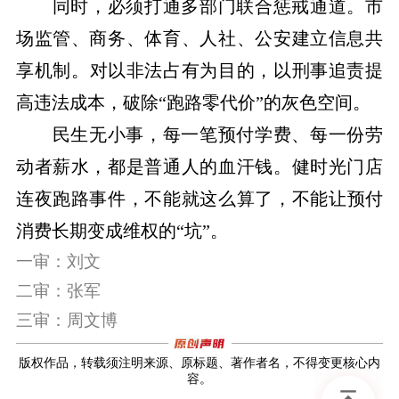
同时，必须打通多部门联合惩戒通道。市
场监管、商务、体育、人社、公安建立信息共
享机制
。
对以非法占有为目的，以刑事追责提
高违法成本，破除
“跑路零代价”的灰色空间。
民生无小事，每一笔预付学费、每一份劳
动者薪水，都是普通人的血汗钱。健时光门店
连夜跑路事件，
不能就这么算了，
不
能
让预付
消费
长期
变成
维权的
“坑”
。
一审：刘文
二审：张军
三审：周文博
版权作品，转载须注明来源、原标题、著作者名，不得变更核心内
容。