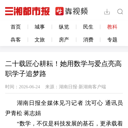
首页
城事
纵览
民生
教科
犇客
文旅
房产
消费
专题
二十载匠心耕耘！她用数学与爱点亮高
职学子追梦路
时间：2026-06-24
来源：湖南日报·新湖南客户端
湖南日报全媒体见习记者 沈可心 通讯员
尹青松 蒋志娟
“数学，不仅是科技发展的基石，更承载着