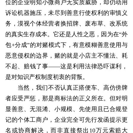
位的企业明知小微商户无实质威胁，却仍动用
诉讼机器施压，未尽到善意行使权利的审慎义
务，漠视个体经营者换招牌、废布草、改系统
的真实生存成本。它还是人性之恶，因为在“外
包+分成”的对赌模式下，有意模糊善意使用与
恶意侵权的边界，赌的就是小店主不懂法、耗
不起、赔钱了事——这是利用法律恐吓谋利，
是对知识产权制度初衷的背叛。
当然，我们不否认真正搭便车、高仿傍牌
者应受严惩，那是商标法的正义所在。但对明
显善意、无混淆、小规模、先使用且已合规登
记的个体工商户，企业完全可先行发函提示更
名或协商解决，而非直接祭出10万元索赔大