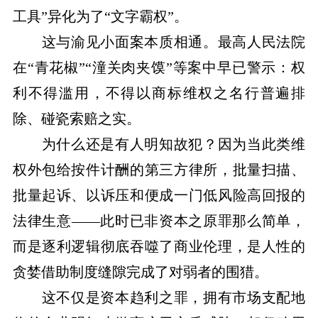
工具”异化为了“文字霸权”。
这与渝见小面案本质相通。最高
人民
法院
在“青花椒”“潼关肉夹馍”等案中早已警示：权
利不得滥用，不得以商标维权之名行普遍排
除、碰瓷索赔之实。
为什么还是有人明知故犯？因为当此类维
权外包给按件计酬的第三方律所，批量扫描、
批量起诉、以诉压和便成一门低风险高回报的
法律生意——此时已非资本之原罪那么简单，
而是逐利逻辑彻底吞噬了商业伦理，是人性的
贪婪借助制度缝隙完成了对弱者的围猎。
这不仅是资本趋利之罪，拥有市场支配地