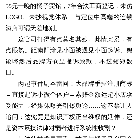
55元一晚的橘子宾馆，7年合法工商登记，未仿
LOGO、未抄视觉体系，与定位中高端的连锁
酒店可谓天差地别。
这官司打得有点莫名其妙。此情此景，有
点眼熟。距南阳渝见小面被遇见小面起诉、舆
论哗然后品牌方仓皇撤诉致歉，不过短短数
日。
两起事件剧本雷同：大品牌手握注册商标
→直接起诉小微个体户→索赔金额远超小店承
受能力→经媒体曝光引爆舆论……这不禁让人
追问：这究竟是知识产权正当维权的延伸，还
是资本裹挟法律对弱者进行系统性收割？