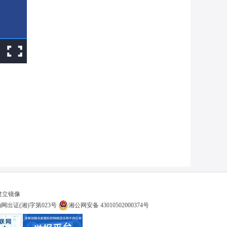
建立镜像
)网出证(湘)字第023号
湘公网安备 43010502000374号