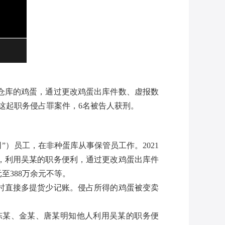
了仓库的鸡蛋，通过更改鸡蛋出库件数、虚报数
这起职务侵占罪案件，6名被告人获刑。
）员工，在非种蛋库从事保管员工作。2021
结，利用吴某的职务便利，通过更改鸡蛋出库件
至388万余元不等。
时直接多提货少记账。侵占所得的鸡蛋被变卖
陈某、金某、唐某明知他人利用吴某的职务便