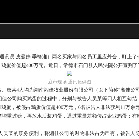
灿 通讯员 皮曼婷 季赣湘）两名买家与四名员工里应外合，盯上
鸡蛋价值超400万元。近日，常德市石门县人民法院公开宣判了
庭审现场 通讯员供图​
、唐某4人均为湖南湘佳牧业股份有限公司（以下简称“湘佳公司”
在向湘佳公司购买鸡蛋的过程中，分别与被告人吴某等四人相互勾
蛋，被侵占鸡蛋价值超400万元，6名被告人非法获利11万余元
箱增重过磅，再放水后装鸡蛋，通过重量差额侵占企业鸡蛋；有
人吴某的职务便利，将湘佳公司的财物非法占为己有，被告人