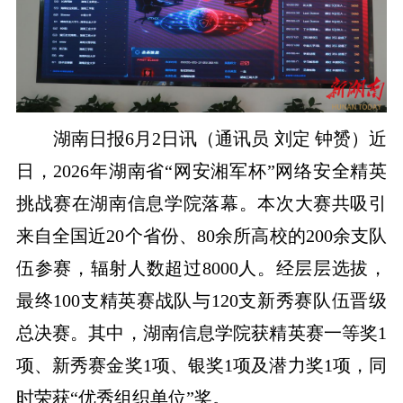
湖南日报
6
月
2
日讯（通讯员 刘定 钟赟）
近
日，2026年湖南省“网安湘军杯”网络安全精英
挑战赛在湖南信息学院落幕。本次大赛共吸引
来自全国近20个省份、80余所高校的200余支队
伍参赛，辐射人数超过8000人。经层层选拔，
最终100支精英赛战队与120支新秀赛队伍晋级
总决赛。其中，湖南信息学院获精英赛一等奖1
项、新秀赛金奖1项、银奖1项及潜力奖1项，同
时荣获“优秀组织单位”奖。