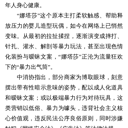
年人身心健康。
“娜塔莎”这个原本主打柔软触感、帮助释
放压力的婴儿造型玩偶，如今在网络上已悄然
变味。从最初的拉扯揉捏，逐渐演变成摔打、
针扎、灌水、解剖等暴力玩法，甚至出现色情
化装扮与暧昧文案，“娜塔莎”正沦为流量狂欢
下的“暴力出气筒”。
中消协指出，部分商家为博取眼球，刻意
摆出带有性暗示意味的姿势，配以成人化道具
和暧昧文案；或以极端暴力行为对待玩具，这
类营销以低俗、暴力为噱头，违背社会主义核
心价值观，违反民法公序良俗原则，同时涉嫌