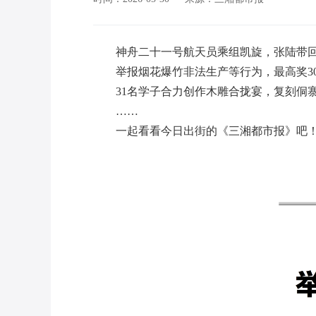
神舟二十一号航天员乘组凯旋，张陆带
举报烟花爆竹非法生产等行为，最高奖3
31名学子合力创作木雕合拢宴，复刻侗
……
一起看看今日出街的《三湘都市报》吧