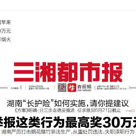
回苹果
0万元
寨烟火
！