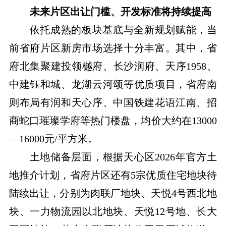
未来片区出让门槛、开发标准将持续提高
依托成熟的板块基底与全新规划赋能，当
前省府片区新房市场选择十分丰富。其中，省
府北集聚建投领樾府、长沙润府、天序1958、
中建钰和城、龙湖云河颂等优质项目，省府南
则布局有润和天心序、中国铁建花语江南、招
商蛇口璀璨学府等热门楼盘，均价大约在13000
—16000元/平方米。
土地储备层面，根据天心区2026年官方土
地推介计划，省府片区还有5宗优质住宅地块待
陆续出让，分别为肉联厂地块、天悦4号西北地
块、一力物流园以北地块、天悦12号地、长大