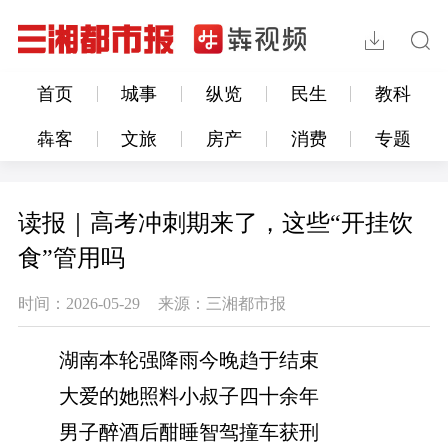
首页
城事
纵览
民生
教科
犇客
文旅
房产
消费
专题
读报｜高考冲刺期来了，这些“开挂饮
食”管用吗
时间：2026-05-29
来源：三湘都市报
湖南本轮强降雨今晚趋于结束
大爱的她照料小叔子四十余年
男子醉酒后酣睡智驾撞车获刑