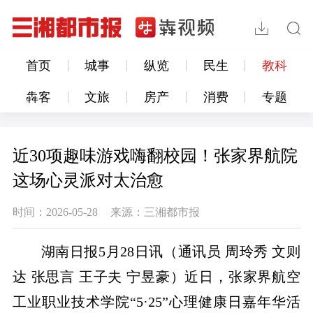
首页
城事
纵览
民生
教科
犇客
文旅
房产
消费
专题
近30项趣味游戏嗨翻校园！张家界航院
这场心灵派对太治愈
时间：2026-05-28
来源：三湘都市报
湖南日报5月28日讯（通讯员 周玲秀 文则
达 张思言 王子夫 宁昱豪）近日，张家界航空
工业职业技术学院“5·25”心理健康日嘉年华活